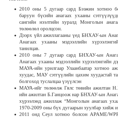
2010 оны 5 дугаар сард Бээжин хотноо б
баруун бүсийн анагаах ухааны сэтгүүлүү
сангийн нээлтийн хуралд Монголын анага
төлөөлөл оролцсон.
Дээрх үйл ажиллагааны үед БНХАУ-ын Анаг
Анагаах ухааны мэдээллийн хүрээлэнги
танилцав.
2010 оны 7 дугаар сард БНХАУ-ын Анага
Анагаах ухааны мэдээллийн хүрээлэнгийн д
МАУА-ийн урилгаар Улаанбаатар хотноо а
хуудас, МАУ сэтгүүлийн цахим хуудастай т
болгоход туслалцаа үзүүлсэн
МАУА-ийг төлөөлж Гялс төвийн ажилтан Н
ийн ажилтан Б.Ганцоож нар БНХАУ-ын Анага
хүрээлэнд ажиллаж “Монголын анагаах уха
1970-2009 оны бүх дугаарын хуулбар хийж и
2011 онд Сеул хотноо болсон APAME/WPR