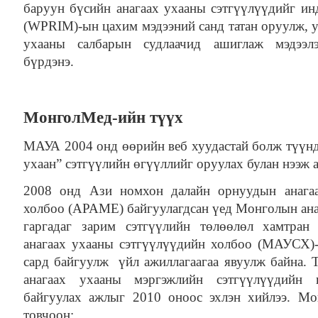
баруун бүсийн анагаах ухааны сэтгүүлүүдийг ин
(WPRIM)-ын цахим мэдээний санд татан оруулж, у
ухааны салбарын судлаачид ашиглаж мэдээл
бүрдэнэ.
МонголМед-ийн түүх
МАУА 2004 онд өөрийн веб хуудастай болж түүн
ухаан” сэтгүүлийн өгүүллийг оруулах булан нээж 
2008 онд Ази номхон далайн орнуудын анагаа
холбоо (APAME) байгуулагдсан үед Монголын ана
гаргадаг зарим сэтгүүлийн төлөөлөл хамтран
анагаах ухааны сэтгүүлүүдийн холбоо (МАУСХ)-
сард байгуулж үйл ажиллагаагаа явуулж байна. 
анагаах ухааны мэргэжлийн сэтгүүлүүдийн 
байгуулах ажлыг 2010 оноос эхлэн хийлээ. М
товчоон: