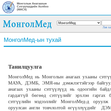
Монголын Анагаахын
Сэтгүүлүүдийн Холбоо
(МАСХ)
Лав ха
МонголМед-ын тухай
Танилцуулга
МонголМед нь Монголын анагаах ухааны сэтгүү
МАУА, ДЭМБ, ЭМЯ-ны дэмжлэгтэйгээр байгуул
анагаах ухааны сэтгүүлүүд нь одоогийн байд
гардаггүй бөгөөд сэтгүүлийг эрхлэн гаргах 
сэтгүүлийн мэдээллийг МонголМед-д оруулж
оруулсан англи товчлолтой өгүүллүүдийг ДЭ