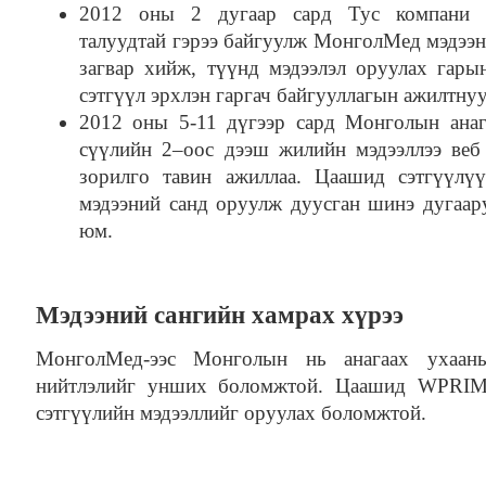
2012 оны 2 дугаар сард Тус компани 
талуудтай гэрээ байгуулж МонголМед мэдээн
загвар хийж, түүнд мэдээлэл оруулах гары
сэтгүүл эрхлэн гаргач байгууллагын ажилтнуу
2012 оны 5-11 дүгээр сард Монголын анаг
сүүлийн 2–оос дээш жилийн мэдээллээ веб 
зорилго тавин ажиллаа. Цаашид сэтгүүлү
мэдээний санд оруулж дуусган шинэ дугаар
юм.
Мэдээний сангийн хамрах хүрээ
МонголМед-ээс Монголын нь анагаах ухаан
нийтлэлийг унших боломжтой. Цаашид WPRIM-
сэтгүүлийн мэдээллийг оруулах боломжтой.