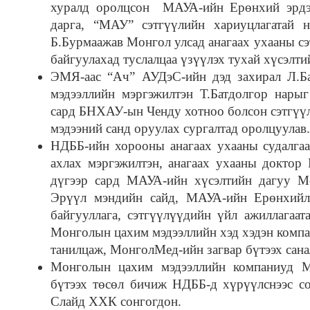
хуралд оролцсон МАУА-ийн Ерөнхий эрдэ
дарга, “МАУ” сэтгүүлийн хариуцлагатай 
Б.Бурмаажав Монгол улсад анагаах ухааны сэ
байгуулахад туслалцаа үзүүлэх тухай хүсэлти
ЭМЯ-аас “Ач” АУДэС-ийн дэд захирал Л.Б
мэдээллийн мэргэжилтэн Т.Батдолгор нары
сард БНХАУ-ын Ченду хотноо болсон сэтгүү
мэдээний санд оруулах сургалтад оролцуулав.
НДББ-ийн хорооны анагаах ухааны судалгаа
ахлах мэргэжилтэн, анагаах ухааны доктор
дүгээр сард МАУА-ийн хүсэлтийн дагуу М
Эрүүл мэндийн сайд, МАУА-ийн Ерөнхийл
байгууллага, сэтгүүлүүдийн үйл ажиллагаат
Монголын цахим мэдээллийн хэд хэдэн компа
танилцаж, МонголМед-ийн загвар бүтээх санал
Монголын цахим мэдээллийн компаниуд М
бүтээх төсөл бичиж НДББ-д хүрүүлснээс со
Слайд ХХК сонгогдон.