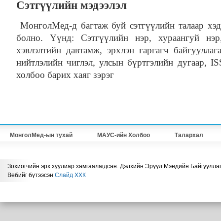
Сэтгүүлийн мэдээлэл
МонголМед-д багтаж буй сэтгүүлийн талаар хэд
болно. Үүнд: Сэтгүүлийн нэр, хураангуй нэр
хэвлэлтийн давтамж, эрхлэн гаргагч байгууллага
нийтлэлийн чиглэл, улсын бүртгэлийн дугаар, IS
холбоо барих хаяг зэрэг
МонголМед-ын тухай
МАУС-ийн Холбоо
Талархал
Зохиогчийн эрх хуулиар хамгаалагдсан. Дэлхийн Эрүүл Мэндийн Байгууллаг
Вебийг бүтээсэн
Слайд ХХК